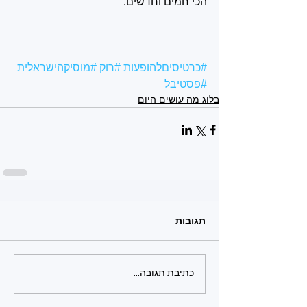
הכי חמים וחדשים.
#כרטיסיםלהופעות
#רוק
#מוסיקהישראלית
#פסטיבל
בלוג מה עושים היום
תגובות
כתיבת תגובה...