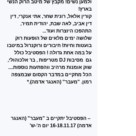
ולמען נשים! מקבץ של מיטב הרוק הנשי 
בארץ! 
קורין אלאל, רונית שחר, אתי אנקרי, דין 
דין אביב, לאה שבת, יהודית תמיר, 
התהפכו היוצרות ועוד...
שלושה ימים מלאים של הופעות רוק 
בועטות וחיות! חיבורים ורוקנרול במיטבו 
על במה אחת גדולה ! הפסטיבל כולל  
גם  מסיבות DJ מטריפות , בר אלכוהולי, 
שוק אומנות מרהיב ווהפתעות נוספות.... 
הכל מתקיים במדבר הקסום שבמצפה 
רמון. "מעבר" (האנגר אדמה).*
 – הפסטיבל יתקיים ב "מעבר" (האנגר 
אדמה) 16-18.11.17 יום ה'-ש'