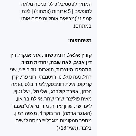
המחיר לפסטיבל כולל: כניסה מלאה 
למופעים | 5 ארוחות (צמחוני) | לינת 
קמפינג ֿ(מביאים אוהל ומציבים אותו 
במתחם).
משתתפות: 
קורין אלאל, רונית שחר, אתי אנקרי, דין 
דין אביב, לאה שבת, יהודית תמיר, 
התהפכו היוצרות, 
הזאבות, טליה ישי, שני 
רחל, נעה סגל, נוי רויטנברג, רוני פרי, קרן 
קורקוס, אילת דוניבסקי,לימור בלס ,נעמה 
הכהן , אפרת קולברג , שלי טל , יעל נטף, 
מאיה פוליצר, שירי שחר, איילת בר און, 
ליעד שר, שרון עזריה, מורן מייזלס"מעבר" 
(האנגר אדמה), הר בוקר 4, מצפה רמון.
מספר המקומות מוגבל!!* כניסה לנשים 
בלבד. (מגיל 18+)