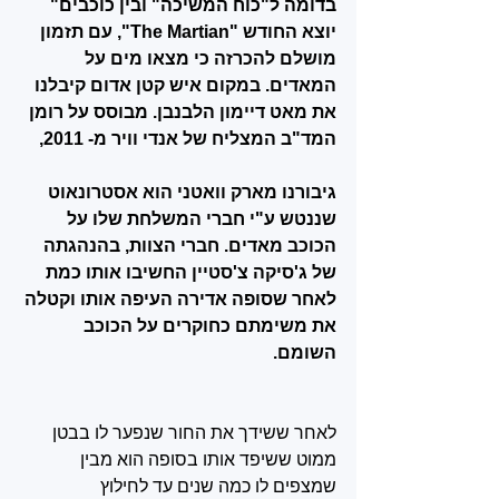
בדומה ל"כוח המשיכה" ובין כוכבים" 
יוצא החודש "The Martian", עם תזמון 
מושלם להכרזה כי מצאו מים על 
המאדים. במקום איש קטן אדום קיבלנו 
את מאט דיימון הלבנבן. מבוסס על רומן 
המד"ב המצליח של אנדי וויר מ- 2011, 
גיבורנו מארק וואטני הוא אסטרונאוט 
שננטש ע"י חברי המשלחת שלו על 
הכוכב מאדים. חברי הצוות, בהנהגתה 
של ג'סיקה צ'סטיין החשיבו אותו כמת 
לאחר שסופה אדירה העיפה אותו וקטלה 
את משימתם כחוקרים על הכוכב 
השומם.
לאחר ששידך את החור שנפער לו בבטן 
ממוט ששיפד אותו בסופה הוא מבין 
שמצפים לו כמה שנים עד לחילוץ 