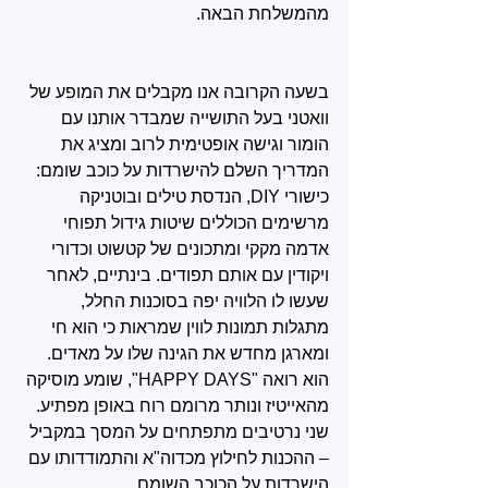
מהמשלחת הבאה.
בשעה הקרובה אנו מקבלים את המופע של 
וואטני בעל התושייה שמבדר אותנו עם 
הומור וגישה אופטימית לרוב ומציג את 
המדריך השלם להישרדות על כוכב שומם: 
כישורי DIY, הנדסת טילים ובוטניקה 
מרשימים הכוללים שיטות גידול תפוחי 
אדמה מקקי ומתכונים של קטשוט וכדורי 
ויקודין עם אותם תפודים. בינתיים, לאחר 
שעשו לו הלוויה יפה בסוכנות החלל, 
מתגלות תמונות לווין שמראות כי הוא חי 
ומארגן מחדש את הגינה שלו על מאדים. 
הוא רואה "HAPPY DAYS", שומע מוסיקה 
מהאייטיז ונותר מרומם רוח באופן מפתיע. 
שני נרטיבים מתפתחים על המסך במקביל 
– ההכנות לחילוץ מכדוה"א והתמודדותו עם 
הישרדות על הכוכב השומם. 