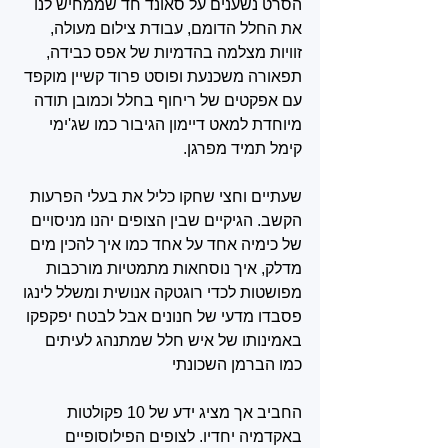
הסרט נשענים על סאונד חד שממחיש לנו 
את החלל הדומם, עבודת צילום מעולה, 
זוויות מצלמה בהדמיות של אפס כבידה, 
תפאורה משכנעת ופוסט פרוד קשיין מוקפד 
עם אפקטים של ריחוף בחלל וכמובן תודה 
מיוחדת למאט דיימון הגיבור כמו שג'ימי 
קימל תמיד מפרגן. 
שעתיים וחצי שחקו כליל את בעלי הפרעות 
הקשב. הגיקיים שבין הצופים יהנו מניסויים 
של כימיה אחד על אחד כמו איך להכין מים 
מדלק, איך נוסחאות מתמטיות מורכבות 
מפושטות לכדי רוגטקה אנושית ומשלל לינגו 
פסבדו מדעי של חנונים אבל לבטח יפקפקו 
באמינותו של איש חלל שמתנהג לעיתים 
כמו הברמן השכונתי 
החביב אך מציג ידע של 10 פקולטות 
באקדמיה יחדיו. לצופים הפילוסופיים 