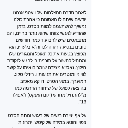
לאחר סדרת ההצלחות של וואטני אנחנו 
יודעים שיתחילו האסונות כי אחרת כולנו 
נמשיך להשתעמם למוות בסרט. בזמן 
שהודיע לאנשי צוותו שהוא נותר בחיים, והם 
מתבאסים שיש להם עוד כמה חודשים 
טובים בנסיעה חזרה לכדוה"א בלעדיו, הוא 
מפוצץ בטעות את כל האוכל והמגורים שלו 
ומתחיל לחשוב על תוכנית ב' להגיע לנקודת 
חילוץ. נאס"א מצידם שומרים איתו על קשר 
לווייני ומנטרים את תנועותיו. רידלי סקוט 
המוערך, במאי הסרט, דווקא מאכזב 
בהוצאה לפועל של שיחזור הדרמה כמו 
מ"להתחיל מחדש (תום האנקס) ו"אפולו 
13".
על אף יצירת רגעים של ריגוש ומתח הסרט 
צפוי וחוטא במידה של קיטש. יתרונות 