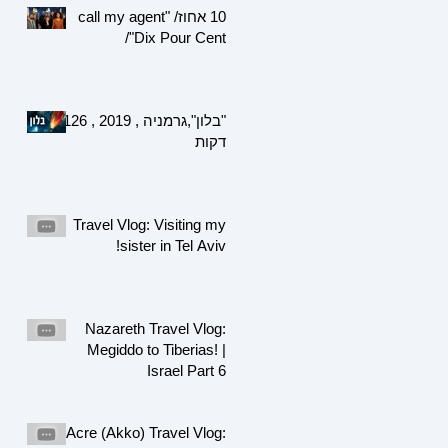
10 אחוז/ "call my agent
/"Dix Pour Cent
"בלון",גרמניה , 2019 , 126
דקות
Travel Vlog: Visiting my
sister in Tel Aviv!
Nazareth Travel Vlog:
Megiddo to Tiberias! |
Israel Part 6
Acre (Akko) Travel Vlog: