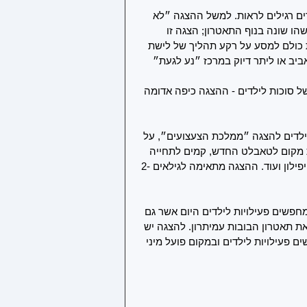
ים רגילים לראות. למשל ההצגה ״לא 
 15 וגם למבוגרים היא משהו שונה בנוף התאטרון; הצגה זו 
הלוקחים את כולם למסע על רקע תהליך של לישת 
ביב או ליתר דיוק במרכז ״נע לגעת״ 
 סוכות לילדים - ההצגה כיפה אדומה 
ילדים להצגה ״ממלכת הצעצועים״, על 
 מקום לטאבלט החדש, קמים לתחייה 
הצעצועים ודמויות האגדות שכולם מכירים כמו פינוקיו, שלגיה, פיפילון ועוד. ההצגה מתאימה לגילאים 2-
חפשים פעילויות לילדים היום אשר גם 
ת תאטרון הבובות עמיתרון. להצגה יש 
פעילויות לילדים ובמקום פועל מיני 