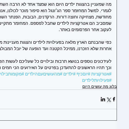
מה שמעניין בהצגות ילדים היום הוא שמצד אחד לא הרבה השתנ
לגמרי. למשל המחזמר ספר הג׳ונגל הוא סיפור מוכר לכולנו, אנו 
מחודשת, מצחיקה וחוצה דורות. הרקדנים, הבובות, הפנתר השח
שמסביב הם אטרקציות לילדים שחבל לפספס. המחזמר מתקיים ב
לעקוב אחר הפרסומים באתר. 
1
כפי שהבנתם הארץ מלאה בפעילויות לילדים והצגות מעניינות מאו
1
אחרות שלא הזכרנו, ממיכל הקטנה ועד הופעה של יובל המבולב
1
לעידכונים נוספים בנושא תרבות ובילויים כל שעליכם לעשות הוא לסמן 
וכך תהיו הראשונים להתעדכן בפרטים על האירועים הכי חמים ו
#אטרקציות
#יוםכיף
#ילדים
#מהעושיםעםהילדים
#מקומותבילוי
#פעילויותלילדים
בלוג מה עושים היום
1
1