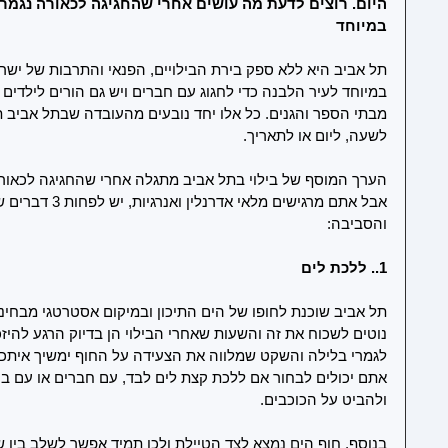
היום. רוצים לדעת מה עושים אחרי שהחגיגה לכאורה נגמר
במיוחד
תל אביב היא ללא ספק בירת הבילויים, הפנאי והתרבות של ישרא
במיוחד לעיר הלבנה כדי לחגוג עם חברים ויש גם הורים לילדים
מבתי הספר והגנים. כל אלו יחד נובעים מהעובדה שבתל אביב ת
לשעה, ליום או לתאריך.
הערך המוסף של בילוי בתל אביב מתגלה אחרי שהחגיגה לכאורה
אבל אתם מרגישים מל
והסביבה:
1.. ללכת לים
תל אביב שוכנת לחופו של הים התיכון ובמיקום אסטרטגי מבחינת נ
נוטים לשכוח את זה והשעות שאחרי הבילוי הן בדיוק הרגע להיז
לגמרי בלילה והשקט שמלווה את הצעידה על החוף ימשיך איתכ
אתם יכולים לבחור אם ללכת קצת לים לבד, עם חברים או עם בני
ולהביט על הכוכבים. 
בנוסף, חוף הים נמצא לצד הטיילת ולכן תמיד אפשר לשלב בין שת