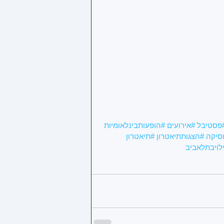
פסטיבל
#אירועים
#הופעותבינלאומיות
סיקה
#הצגותתיאטרון
#תיאטרון
לויבתלאביב