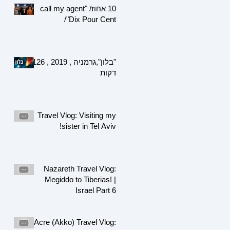
10 אחוז/ "call my agent
/"Dix Pour Cent
"בלון",גרמניה , 2019 , 126
דקות
Travel Vlog: Visiting my
sister in Tel Aviv!
Nazareth Travel Vlog:
Megiddo to Tiberias! |
Israel Part 6
Acre (Akko) Travel Vlog: