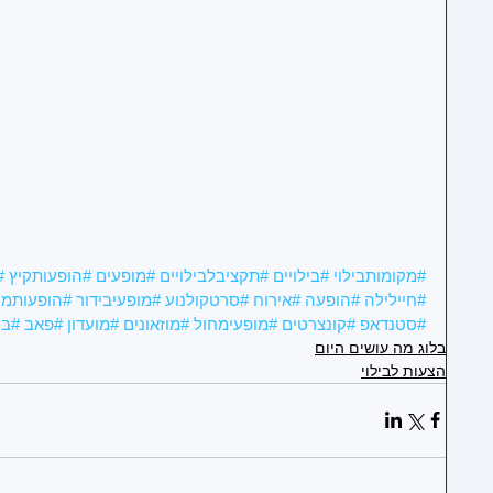
1
1
1
#מקומותבילוי
#בילויים
#תקציבלבילויים
#מופעים
#הופעותקיץ
#
#חיילילה
#הופעה
#אירוח
#סרטקולנוע
#מופעיבידור
#הופעותמו
#סטנדאפ
#קונצרטים
#מופעימחול
#מוזאונים
#מועדון
#פאב
#בי
1
בלוג מה עושים היום
הצעות לבילוי
1