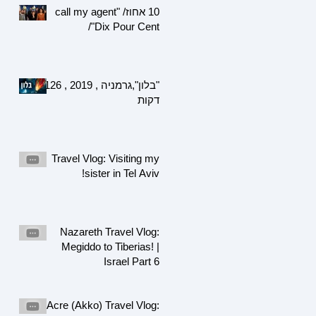
10 אחוז/ "call my agent
/"Dix Pour Cent
"בלון",גרמניה , 2019 , 126
דקות
Travel Vlog: Visiting my
sister in Tel Aviv!
Nazareth Travel Vlog:
Megiddo to Tiberias! |
Israel Part 6
Acre (Akko) Travel Vlog: