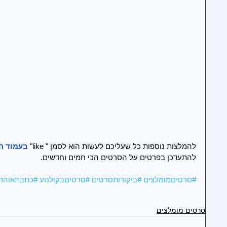
1
1
1
להמלצות נוספות כל שעליכם לעשות הוא לסמן " like" 
בעמוד הפ
להתעדכן בפרטים על הסרטים הכי חמים וחדשים.
#סרטיםמומלצים
#ביקורותסרטים
#סרטיםבקולנוע
#כתבתאוהדק
1
סרטים מומלצים