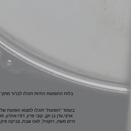
בלוח ההופעות החיות תוכלו לברור מתוך
בעמוד "הופעות" תוכלו למצוא הופעות של ה
ארצי,עדן בן זקן, קובי פרץ, דודו אהרון, 
חיים משה, רוקוויל, לאה שבת, צביקה פיק, ש