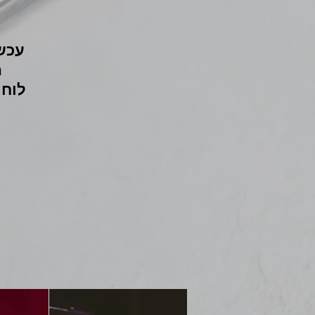
עכשי
מ