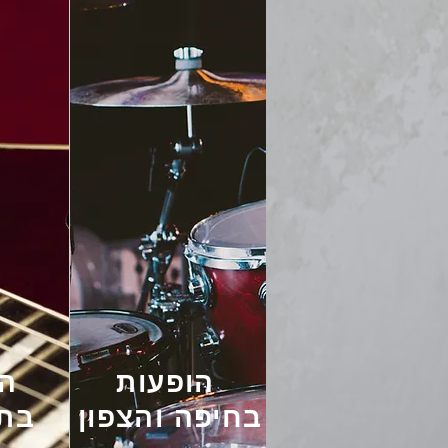
הופעות
הו
בחיפה
והצפון
בתל