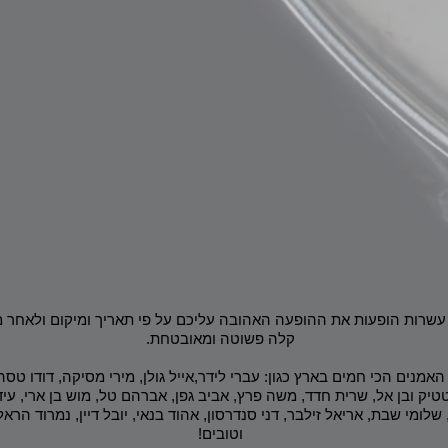
 עשרות הופעות את ההופעה האהובה עליכם על פי תאריך ומיקום ולאחר 
קלה פשוטה ומאובטחת.
אמנים הכי חמים בארץ כגון: עברי לידר,אייל גולן, מירי מסיקה, דודו טס
סטטיק ובן אל, שרית חדד, משה פרץ, אביב גפן, אברהם טל, מוש בן ארי, עידן
לומי שבת, אריאל זילבר, דני סנדרסון, אהוד בנאי, יובל דיין, נמרוד הראל, 
וטובים!