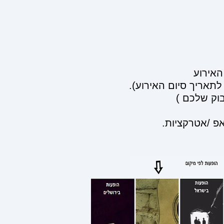
אירוע
וק שלכם )
אפ /אטרקציות.