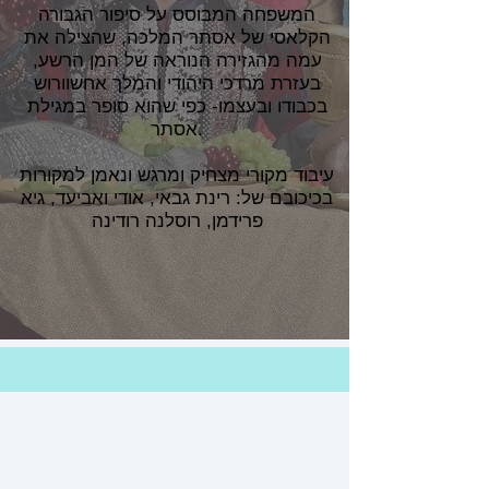
המשפחה המבוסס על סיפור הגבורה
הקלאסי של אסתר המלכה, שהצילה את
עמה מהגזירה הנוראה של המן הרשע,
בעזרת מרדכי היהודי והמלך אחשוורוש
בכבודו ובעצמו- כפי שהוא סופר במגילת
אסתר.
עיבוד מקורי מצחיק ומרגש ונאמן למקורות
בכיכובם של: רינת גבאי, אודי ואביעד, גיא
פרידמן, רוסלנה רודינה