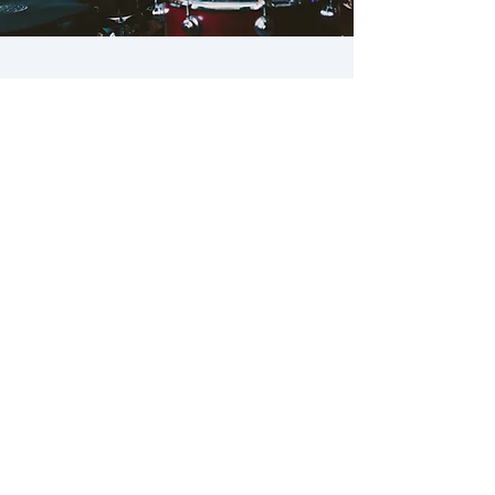
בלוח ההופעות החיות תוכלו לברור מתוך עשרות הופעות את
ההופעה האהובה עליכם על פי תאריך ומיקום ולאחר מכן
לבצע רכישת כרטיסים להופעה בצורה קלה פשוטה
ומאובטחת.
בעמוד "הופעות בישראל" תוכלו למצוא הופעות של האמנים
הכי חמים בארץ כגון: עברי לידר,אייל גולן, מירי מסיקה, דודו
טסה,ברי סחרוף שימי תבורי, עומר אדם, שלמה ארצי,עדן בן
זקן, קובי פרץ, דודו אהרון, סטטיק ובן אל, שרית חדד, משה
פרץ, אביב גפן, אברהם טל, מוש בן ארי, עידן רייכל,
היהודים, אלישע בנאי, אמיר דדון, חיים משה, רוקוויל, לאה
שבת, צביקה פיק, שלומי שבת, אריאל זילבר, דני סנדרסון,
אהוד בנאי, יובל דיין, נמרוד הראל, נתן גושן, רותם כהן, נועה
קיריל ועוד רבים וטובים!