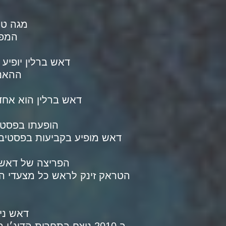
מגה טיקטס ו- avers Of Israel
המפי
דאש ברלין יופיע ביש
ההאנג
דאש ברלין הוא אחד
הופעתו בפסטיבל -424 זכורה כאחת המרגשות ומלאות האנרגי
דאש מופיע בקביעות בפסטיבל
הפריצה של דאש ברלין הגיעה ב 2007 כשהוא ש
הטראק זינק לראש כל מצעדי ה
דאש ני