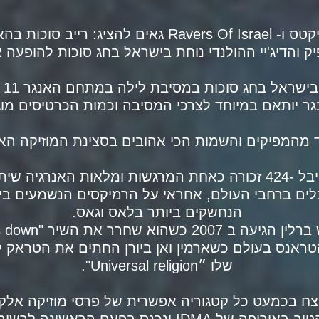
R גאים להציג: רייב סוכות בהאנגר 11
ק והדיג'יי ההולנדי נוחת בישראל בחג סוכות להופעה 
ראל בחג סוכות במסיבת לילה במתחם האנגר 11 שבנמל תל אביב.
ר יותאם במיוחד לצרכי המסיבה וכמות הכרטיסים מו
 מהמפיקים והשמות הכי אהובים בסצינת המוזיקה הא
ה שיתקיימו בישראל.
ים ברחבי העולם, אחראי על הרמיקסים הנשמעים ביות
הנחשקים ביותר בלאס וגאס.
חרר את השיר "Till the sky falls down".
טראנס בעולם כשארמין ואן ביורן החתים את הטראק 
שלו ״Universal religion".
צח בכמעט כל קטגוריה אפשרית של פרסי מוזיקה אלקט