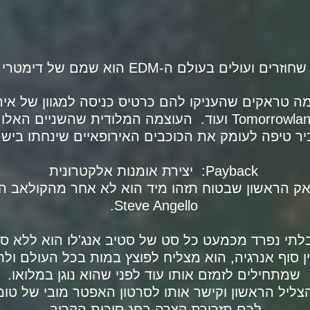
 בעולם ה-EDM הוא שמם של דימטרי וויימן השוודים.
ה טראקים שהעניקו להם כרטיס כניסה למגוון של אירו
מהגדולים בעולם כמו Tomorrowland, EDC ועוד. העוצמה המלוד
יר טיפה לעומק את הכוכבים האירופאיים שינחתו בישר
Payback: יצירת אומנות אלקטרונית
Steve Angello.
תי נפרד מכמעט כל סט של סטיב אנג'לו הוא ללא ספ
סוף אנרגיה, הוא מצליח לפוצץ במות בכל העולם ולת
שמתחילים לזמזם אותו עוד לפני שהוא נוגן במלואו.
צליל הראשון וקישר אותו לסרטון האפטר מובי של טומר
לכם תזכורת קצרה בחג סוכות הקרוב.