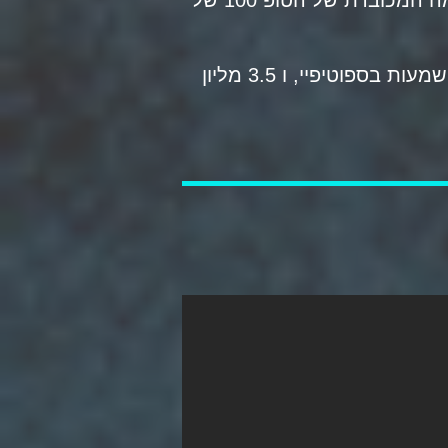
ב 2010 ניצח בתחרות הדיג׳י הטוב באירופה של IDMA ונכנס בפעם הראשונה לרשימה המכובדת של הטופ 100 של
מאז, דאש ברלין מופיע בקביעות ב DJ MAG בטופ 20. לדאש כיום מעל 1.3 מליון השמעות בספוטיפיי, ו 3.5 מליון