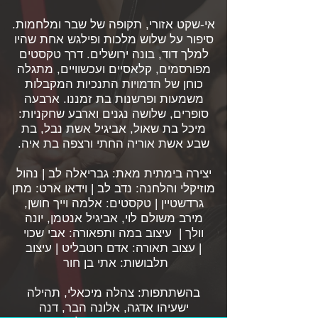
אי-שקט אזורי, תקופה של שבר ומלחמות.
סיפור על שלוש מלכות ופילגש אחת שהיו
למלך דוד, בונה ירושלים. דרך טקסטים
מפורסמים, קלאסיים ועכשוויים, מתגלה
כוחן של הדמויות התנכיות המקבלות
משמעות ופרשנות בת זמננו. ארבעה
סופרים, שלושה נגנים וארבע שחקניות:
מיכל בת שאול, אביגיל אשת נבל, בת
שבע אשת אוריה החתי ורצפה בת איה.
יצירה בימתית מאת: גבריאלה לב | נהול
מוזיקלי והלחנה: נדב לב | וידאו ארט: מתן
גרדשטיין | טקסטים: אלמה וייך חושן,
מירב משולם לוי, אביגיל אנטמן, יונה
וולך | עיצוב במה ותפאורה: אבי שכוי
| עצוב תאורה: אדם רוטבליט | עיצוב
תלבושות: אתי בן חור
בהשתתפות: צהלה מיכאלי, תהילה
ישעיהו אדגה, אלונה הבר, דנה