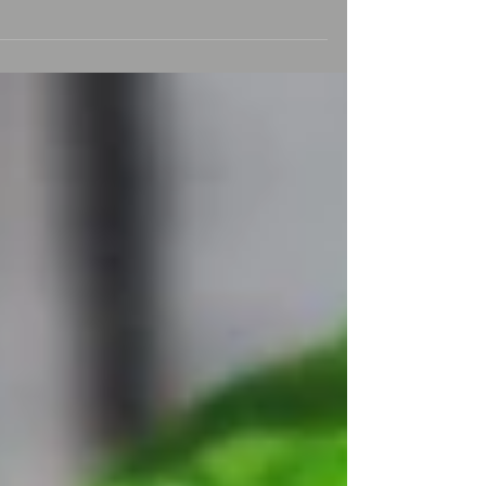
מפסידים " סיפורו האמיתי של ריי קרוק (מייקל
קייטון) סוכן מכירות כושל שנתקל במקרה בשני
אחים...