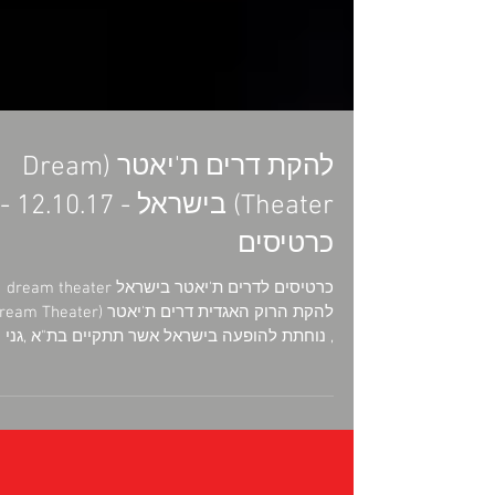
להקת דרים ת'יאטר (Dream
Theater) בישראל - 12.10.17 -
כרטיסים
כרטיסים לדרים ת'יאטר בישראל dream theater
, נוחתת להופעה בישראל אשר תתקיים בת"א ,גני
התערוכה...