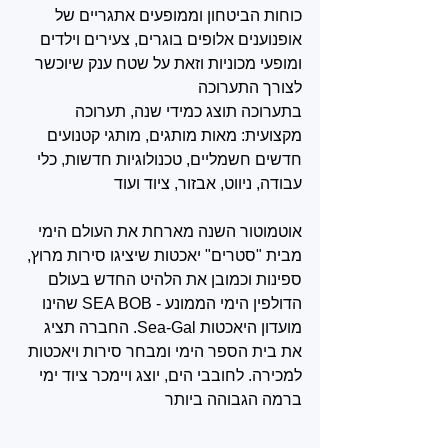
כוחות הביטחון וממופעים אתגריים של 
אופנוענים אלופים בוגרים, צעירים וילדים 
ומופעי מכוניות וזאת על שטח ענק שיוכשר 
לצורך התערוכה
בתערוכה תוצג כמידי שנה, תערוכה 
מקצועית: מאות מותגים, מותגי קטנועים 
חדשים חשמליים, טכנולוגיות חדשות, כלי 
עבודה, ניווט, אבזור, ציוד ועוד
אוטמוטור השנה מארחת את העולם הימי 
מבית "סטרים" יאכטות שיציגו סירות מרוץ, 
ספינות וכמובן את הלהיט החדש בעולם 
הדולפין הימי הממונע - SEA BOB שהינו 
מועדון היאכטות Sea-Gal. החברה תציג 
את בית הספר הימי ומבחר סירות ויאכטות 
למכירה. לחובבי הים, יוצג ויימכר ציוד ימי 
ברמה הגבוהה ביותר 