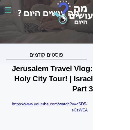
פוסטים קודמים
Jerusalem Travel Vlog:
Holy City Tour! | Israel
Part 3
https://www.youtube.com/watch?v=cSD5-
sCzWEA