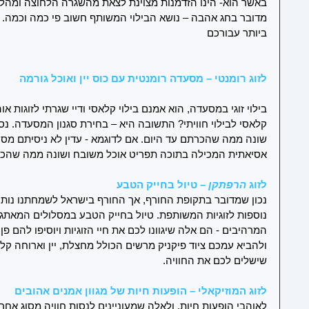
באשר הוא- הינו הזדמנות מצוינת לצאת מהשגרה הלחוצה ומהלוז
מדובר בחג אהבה – נושא הבילוי המשותף חשוב פי כמה וכמה. אז 
ביותר עבורכם 
לזוג
רומנטי – מסעדה רומנטית עם כוס יין ואוכל גורמה
בילוי זוגי במסעדה, הוא אמנם בילוי קלאסי ודיי שגרתי לזוגות או
קלאסי לבילוי חוויתי? התשובה היא – בחירת סגנון המסעדה. נסו
שונה ממה שהכרתם עד היום. אם לדוגמא - עדין לא ניסיתם מס
אסיאתית המכילה בתוכה תפריט אוכל משובח ושונה ממה שהכר
לזוג 
הרפתקן 
– טיול בחייק הטבע
נכון שמדובר בתקופת החורף, אך החורף בישראל לשמחתנו נותן ל
נוספות לזוגיות המשותפת. טיול בחייק הטבע במסלולים המאתגרי
המרהיבים - הם אלה שיגוונו לכם את חיי הזוגיות ויוסיפו להם פ
ולהביא עמכם ציוד פיקניק מרשים הכולל מחצלת, יין וארוחה קל
שישלים לכם את החוויה.
לזוג המוזיקאלי – הופעות חיות של מגוון אמנים אהובים 
לאוהבי הופעות חיות, ולאלה שמעוניינים לנסות חוויה מסוג אחר,