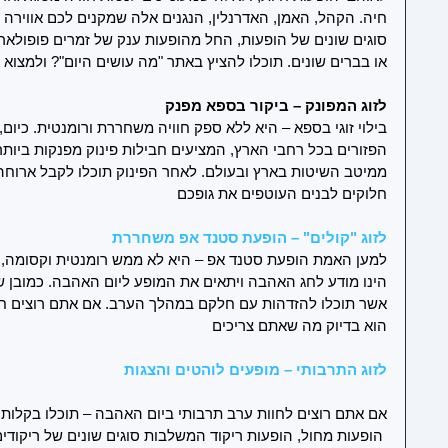
חיה. הקהל, האמן, האדרנלין, הנגנים אלה שמקנים לכם אווירה ס
סוגים שונים של הופעות, החל מהופעות ענק של זמרים פופולארי
או בברים שונים. תוכלו להציץ באתר "מה עושים היום"? ולמצוא
לזוג המפונק – ביקור בספא מפנק 
בילוי זוגי בספא – היא ללא ספק חוויה משחררת ורומנטית. כיום, 
הפזורים בכל רחבי הארץ, המציעים חבילות פינוק מפנקות ביותר.
ממיטב השיטות בארץ ובעולם. לאחר הפינוק תוכלו לקבל ארוחה 
חלוקים לבנים העוטפים את גופכם 
לזוג "קולים" – הופעת סטנד אפ משחררת 
למען האמת הופעת סטנד אפ – היא לא ממש רומנטית וקסומה, א
הינו מודע לחג האהבה ויתאים את המופע ליום האהבה. כמובן שה
אשר תוכלו להזדהות עם חלקם במהלך הערב. אם אתם רוצים חו
הוא בדיוק מה שאתם צריכים 
לזוג התרבותי – מופעים לוהטים והצגות
אם אתם רוצים לחוות ערב תרבותי ביום האהבה – תוכלו בקלות ל
 הופעות מחול, הופעות ריקוד המשלבות סוגים שונים של ריקודים,