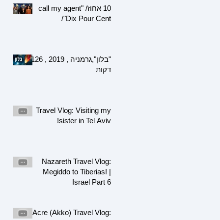
10 אחוז/ "call my agent
/"Dix Pour Cent
"בלון",גרמניה , 2019 , 126
דקות
Travel Vlog: Visiting my
sister in Tel Aviv!
Nazareth Travel Vlog:
Megiddo to Tiberias! |
Israel Part 6
Acre (Akko) Travel Vlog: