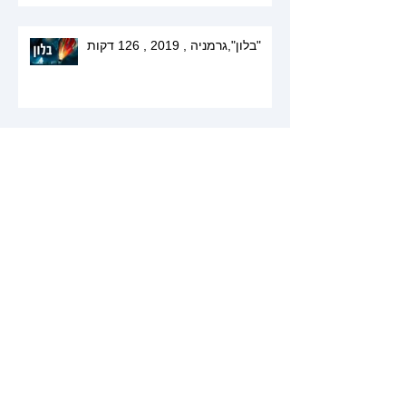
"בלון",גרמניה , 2019 , 126 דקות
Travel Vlog: Visiting my sister in
Tel Aviv!
Nazareth Travel Vlog: Megiddo to
Tiberias! | Israel Part 6
Acre (Akko) Travel Vlog:
Crusader City Tour! | Israel Part 5