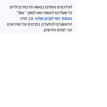
לעידכונים נוספים בנושא תרבות ובילויים 
כל שעליכם לעשות הוא לסמן " like" 
בעמוד הפייסבוק שלנו 
 וכך תהיו 
הראשונים להתעדכן בפרטים על האירועים 
הכי חמים וחדשים.
#הופעותבקיסריה
#אילגולן
#הופעותקיץ
#כרטיסיםלהופעות
#מוסיקהיםתיכונית
#מוסיקהישראלית
בלוג מה עושים היום