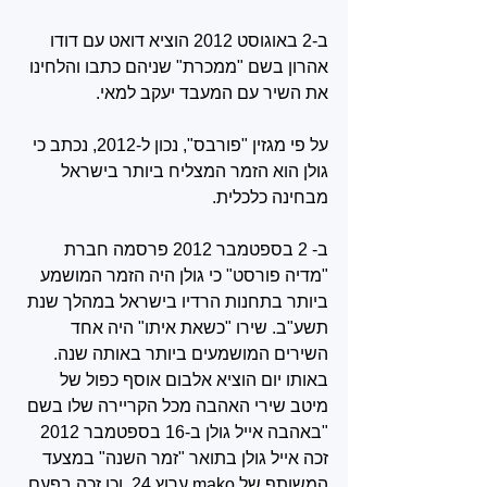
ב-2 באוגוסט 2012 הוציא דואט עם דודו 
אהרון בשם "ממכרת" שניהם כתבו והלחינו 
את השיר עם המעבד יעקב למאי‏.
על פי מגזין "פורבס", נכון ל-2012, נכתב כי 
גולן הוא הזמר המצליח ביותר בישראל 
מבחינה כלכלית.
ב- 2 בספטמבר 2012 פרסמה חברת 
"מדיה פורסט" כי גולן היה הזמר המושמע 
ביותר בתחנות הרדיו בישראל במהלך שנת 
תשע"ב. שירו "כשאת איתו" היה אחד 
השירים המושמעים ביותר באותה שנה. 
באותו יום הוציא אלבום אוסף כפול של 
מיטב שירי האהבה מכל הקריירה שלו בשם 
"באהבה אייל גולן ב-16 בספטמבר 2012 
זכה אייל גולן בתואר "זמר השנה" במצעד 
המשותף של mako ערוץ 24, וכן זכה בפעם 