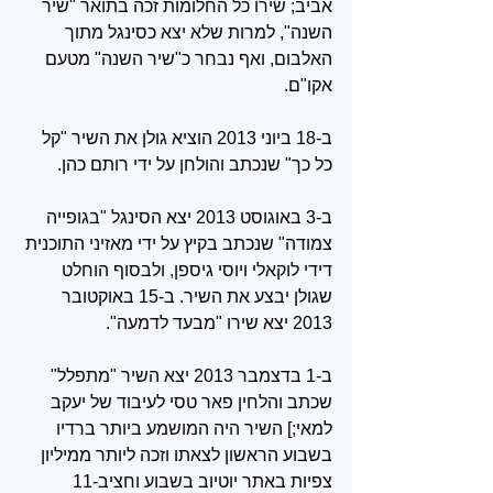
אביב; שירו כל החלומות זכה בתואר "שיר 
השנה", למרות שלא יצא כסינגל מתוך 
האלבום, ואף נבחר כ"שיר השנה" מטעם 
אקו"ם.
ב-18 ביוני 2013 הוציא גולן את השיר "קל 
כל כך" שנכתב והולחן על ידי רותם כהן.
ב-3 באוגוסט 2013 יצא הסינגל "בגופייה 
צמודה" שנכתב בקיץ על ידי מאזיני התוכנית 
דידי לוקאלי ויוסי גיספן, ולבסוף הוחלט 
שגולן יבצע את השיר. ב-15 באוקטובר 
2013 יצא שירו "מבעד לדמעה".
ב-1 בדצמבר 2013 יצא השיר "מתפלל" 
שכתב והלחין פאר טסי לעיבוד של יעקב 
למאי;‏] השיר היה המושמע ביותר ברדיו 
בשבוע הראשון לצאתו‏ וזכה ליותר ממיליון 
צפיות באתר יוטיוב בשבוע וחצי‏ב-11 