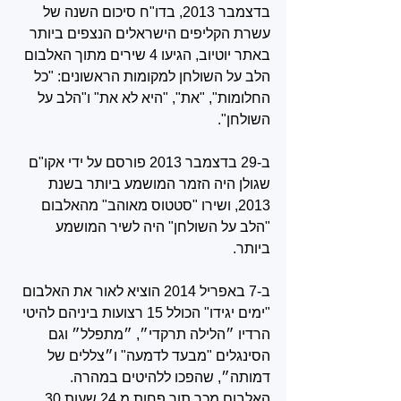
בדצמבר 2013, בדו"ח סיכום השנה של 
עשרת הקליפים הישראלים הנצפים ביותר 
באתר יוטיוב, הגיעו 4 שירים מתוך האלבום 
הלב על השולחן למקומות הראשונים: "כל 
החלומות", "את", "היא לא את" ו"הלב על 
השולחן".
ב-29 בדצמבר 2013 פורסם על ידי אקו"ם 
שגולן היה הזמר המושמע ביותר בשנת 
2013, ושירו "סטטוס מאוהב" מהאלבום 
"הלב על השולחן" היה לשיר המושמע 
ביותר‏.
ב-7 באפריל 2014 הוציא לאור את האלבום 
"ימים יגידו" הכולל 15 רצועות ביניהם להיטי 
הרדיו ״הלילה תרקדי״, ״מתפלל״ וגם 
הסינגלים "מבעד לדמעה" ו״צללים של 
דמותה״, שהפכו ללהיטים במהרה. 
האלבום מכר תוך פחות מ 24 שעות 30 