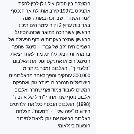
המוצלח בין הסולן איל גולן לבין להקת 
אתניקס ב1997 קירב אותו לתואר הנכסף 
"זמר השנה" , שבו זכה באותה שנה 
באדיבות ערוץ 2 והיה לזמר הים תיכוני 
הראשון אשר זוכה בתואר שכזה.הסינגל 
הראשון שנוצר בעקבות שיתוף הפעולה של 
השניים היה "לב של גבר" – סינגל שהפך 
בהמהירות הבזק ללהיט. מיד לאחר יציאת 
הסינגל הוציאו אתניקס וגולן את האלבום 
"בלעדייך" , האלבום נמכר ביותר מ 
300,000 עותקים והפך לאחד מהאלבומים 
הישראלים הנמכרים ביותר גולן ואתניקס 
המשיכו לעבוד צמוד ואף שחררו אלבום 
אלבום נוסף שנה אחרי "חייל של אהבה" 
(1998), האלבום הנכסף כלל את הלהיטים 
הידועים "יפה שלי" ו- "דמעות". הצלחת 
האלבום הביאה את גולן לצאת לסיבוב 
הופעות בינלאומי.