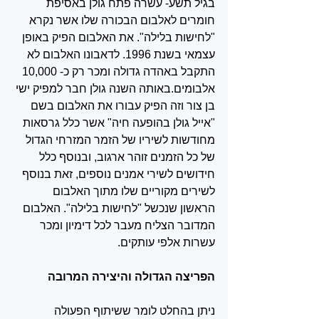
בגיל תשע- עשרה פתח גולן באסיפת 
חומרים לאלבום הבכורה שלו אשר נקרא 
"לחישות בלילה". את האלבום הפיק באופן 
עצמאי בשנת 1996. לדאבונו האלבום לא 
התקבל באהדה גדולה ומכר רק כ- 10,000 
אלבומים.באותה השנה גולן חבר למפיק ישי 
בן צור וזה הפיק עבורו את האלבום בשם 
"אייל גולן בהופעה חיה" אשר כלל גרסאות 
מחודשות לשיריו של הזמר המזרחי הגדול 
של כל הזמנים זוהר ארגוב, ובנוסף כלל 
חידושים לשירי אמנים נוספים, זאת בנוסף 
לשירים מקוריים שלו מתוך האלבום 
הראשון שנכשל "לחישות בלילה". האלבום 
המדובר הצליח מעבר לכל דימיון ומכר 
עשרות אלפי עותקים.
הפריצה הגדולה והיצירה המרובה
ניתן בהחלט לומר ששיתוף הפעולה 