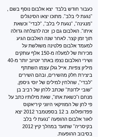
כעבור חודש בלבד  יצא אלבום נוסף בשם , 
"נגעת לי בלב". מתוכו יצאו הסינגלים 
"מנגינה", "נגעת לי בלב", "לבדי" וכשאת 
איתו". האלבום גם כן  זכה להצלחה גדולה 
תוך זמן קצר. לאחר שנה האלבום הגיע 
למעמד אלבום פלטינה משולשת על 
מכירות של למעלה מ-150 אלף עותקים‏ 
ושירי האלבום נצפו באתר יוטיוב יותר מ-40 
מיליון צפיות. אייל גולן עצמו השתתף 
ביצירת חלק מהשירים, ובהם השירים 
"לבדי", שהלחין למילים של יוסי גיספן, 
"שובי ילדונת" שכתב ללחן של רביב בן 
מנחם ו"כשאת אתו", שאת מילותיו כתב על 
פי לחן של המוזיקאי היווני קיריאקוס 
פפדופולוס. ב 12 בספטמבר 2012 יצא 
לאור אלבום ההופעה "נגעת לי בלב 
בקיסריה" שתועד במהלך קיץ 2012 
בסיבוב ההופעות.