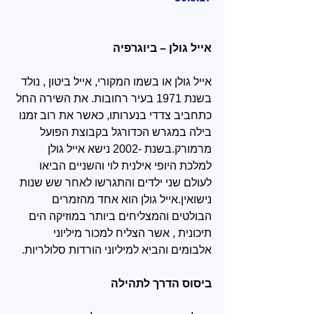
אייל גולן – ביוגרפיה
אייל גולן או בשמו המקורי, אייל ביטון , נולד 
בשנת 1971 בעיר רחובות. את השירה החל 
כתחביב צדדי בנערותו, כאשר את רוב זמנו 
בילה במגרש הכדורגל בקבוצת הפועל 
מרמורק.בשנת -2002 נישא אייל גולן 
למלכת היופי אילנית לוי והשניים הביאו 
לעולם שני ילדים והתגרשו לאחר שש שנות 
נישואין.אייל גולן הוא אחד מהזמרים 
הבולטים והמצליחים ביותר במוזיקה הים 
תיכונית , אשר הצליח למכור מיליוני 
אלבומים והביא למיליוני הורדות סלולריות.
ביסוס הדרך לתהילה