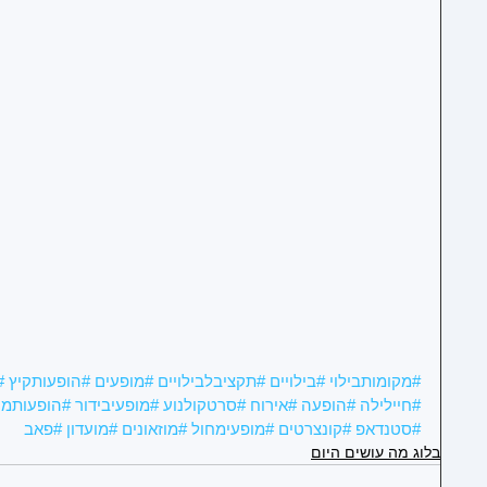
1
1
1
#מקומותבילוי
#בילויים
#תקציבלבילויים
#מופעים
#הופעותקיץ
#
#חיילילה
#הופעה
#אירוח
#סרטקולנוע
#מופעיבידור
#הופעותמו
1
#סטנדאפ
#קונצרטים
#מופעימחול
#מוזאונים
#מועדון
#פאב
בלוג מה עושים היום