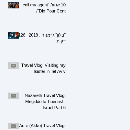
10 אחוז/ "call my agent
/"Dix Pour Cent
"בלון",גרמניה , 2019 , 126
דקות
Travel Vlog: Visiting my
sister in Tel Aviv!
Nazareth Travel Vlog:
Megiddo to Tiberias! |
Israel Part 6
Acre (Akko) Travel Vlog: