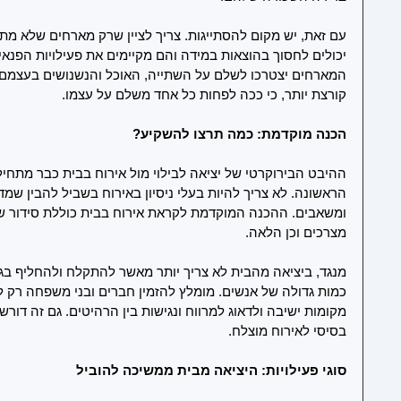
עם זאת, יש מקום להסתייגות. צריך לציין שרק מארחים שלא מת
יכולים לחסוך בהוצאות במידה והם מקיימים את פעילויות הפנא
המארחים יצטרכו לשלם על השתייה, האוכל והנשנושים בעצמם. 
קורצת יותר, כי ככה לפחות כל אחד משלם על עצמו.
הכנה מוקדמת: כמה תרצו להשקיע?
ההיבט הבירוקרטי של יציאה לבילוי מול אירוח בבית כבר מתחי
הראשונה. לא צריך להיות בעלי ניסיון באירוח בשביל להבין שמד
ומשאבים. ההכנה המוקדמת לקראת אירוח בבית כוללת סידור של ה
מצרכים וכן הלאה. 
מנגד, ביציאה מהבית לא צריך יותר מאשר להתקלח ולהחליף בגד
כמות גדולה של אנשים. מומלץ להזמין חברים ובני משפחה רק לס
מקומות ישיבה ולדאוג למרווח ונגישות בין הרהיטים. גם זה דור
בסיסי לאירוח מוצלח.
סוגי פעילויות: היציאה מבית ממשיכה להוביל