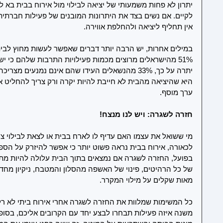
יתרון לא פחות משמעותי של יציאה לבילוי מול אירוח בבית בא לי
לקיים. אם נשים בצד את היתרונות המובנים של פעילות חברתית 
אין תחליף ליציאה ולהחלפת אווירה.
במילים אחרות, יש הרבה יותר דברים שאפשר לעשות מחוץ לבית 
51% מהישראלים מרוצים מכמות פעילויות התרבות שלהם כי יש 
יתרה על כך, 33% מהנשאלים העידו שהם אינם נמנעים 
היא שהיציאה מהבית לא חייבת להיות יקרה ורק צריך להחליט א
ערך מוסף. 
חזרה לשגרה: ויש לנו מנצח!
מי ששואל את עצמו האם עדיף לו לארח בבית או לצאת לבילוי צ
לכאורה, אירוח בבית נראה פשוט יותר כי אפשר להיזרק על הספה
בפועל, החזרה לשגרה אם נמצאים בתוך הבית עלולה להיות מתס
של כל הרהיטים, פינוי של האשפה מהסלון והמטבח, ניקיון מחד
מאות שקלים על מילוי המקרר.
כל המשימות שמלוות את החזרה לשגרה אחרי אירוח ביתי לא רלוו
משנה איזה פעילות תבחרו לבצע יחד עם הקרובים אליכם, בסופ