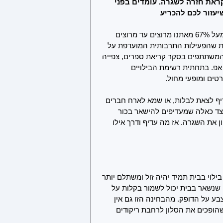
קראת חזרה לשגרה. עומדים בפני 
יעזור לכם להכריע
סקר מקיף שנערך בקרב מדגם מייצג של תושבי ישראל מגלה שמעל 67% מאתנו מרוצים עד מרוצים 
ת שהפעילות התרבותית המועדפת על 
 המשתתפים בסקר קריאת ספרים, צפייה 
ד אפ. בתחתית רשימת הבילויים 
רטים ומופעי מחול.
 לצאת לבלות, או שמא לארח חברים 
לצד כאלה שמעדיפים להישאר בכור 
 את השגרה. אז מה עדיף ודרך אילו 
לוי בבית תמיד יהיה זול ומשתלם יותר 
 שנשאר בבית יכול לשמור בקלות על 
ע על הדופק. מהבחינה הזו גם אין 
הופכים את הסלון לרחבת ריקודים 