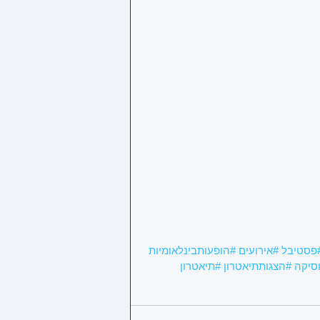
פסטיבל
#אירועים
#הופעותבינלאומיות
סיקה
#הצגותתיאטרון
#תיאטרון