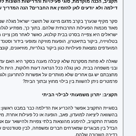
תקציב, הכנה מוקדמת, סוגי פעילויות והדרישות השונות ל
דילמה ולא יודעים לאן להזמין את החברים? הנה המדריך ש
מאוד מכמות הפעילות התרבותית שלהם. בתוך כך, מפתיע לגלו
ישראלים היא צפייה בסרט בבית קולנוע, כאשר לאחר מכן ציינו
בטלוויזיה, ביקור בתיאטרון, הופעות מוזיקה ומופעי בידור וסטנ
המועדפים נמצאות פעילויות כגון ביקור בגלריות, מוזיאונים, קונצ
שאלה לא פחות מסקרנת שלא קיבלה מענה בסקר היא האם עדיף
ובני משפחה בבית. כאן נגלה ככל הנראה דעות חלוקות, היות ו
מחצבתם יש גם אחרים שלא מוותרים על אפשרות להתרענן ולגוון
פרמטרים ניתן להשוות בין בילוי מחוץ ובתוך הבית?
תקציב: יתרון משמעותי לבילוי הביתי
בסוגיית התקציב אפשר להכריע את הדילמה כבר במבט ראשון: בי
בהשוואה ליציאה למועדון, פאב, הופעה או כל פעילות אחרת. מי
מסגרת התקציב, להימנע מהוצאות בלתי צפויות ולהישאר עם אצב
הבדל בין מבוגרים שמארחים חברים ומשפחה, לבין סטודנטים ש
בדירה השכורה שלהם.