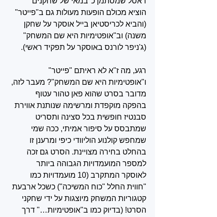
ראסל שמסתמן כ"במאי של שחקנים" 
הוציא מכולם הופעות מעולות גם ב"פייטר" 
(והביא לכריסטיאן בייל אוסקר על שחקן 
משנה) וב"אופטימיות היא שם המשחק" 
(ג'ניפר לורנס באוסקר על תפקיד ראשי).
רגע, מה ז"א לא ראיתם "פייטר" 
ו"אופטימיות היא שם המשחק"? מעבר לזה, 
מדובר בסרט שהוא פאן טהור עטוף 
בהפקה מוקפדת ומרשימה שנותנת אווירת 
סבנטיז חופשית בכל סצינה ותסריט 
שמתבסס על סיפור אמיתי, ככה שמי 
שמחפש קולנוע הוליוודי כיפי ומרענן זו 
בהחלט בחירה מצויינת. הסרט גם זכה 
למספר המועמדויות הגבוהה ביותר 
לאוסקר המתקרב (10 מועמדויות כמו 
"חווית החלל "כוח המשיכה") כשכל ארבעת 
קטגוריות המשחק מיוצגות על ידי שחקני 
הסרט! (בדיוק כמו ב"אופטימיות…" דרך 