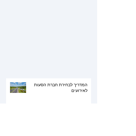
המדריך לבחירת חברת הסעות
לאירועים
10 אחוז/ "call my agent /"Dix Pour
Cent