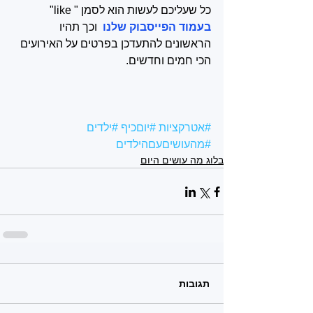
כל שעליכם לעשות הוא לסמן " like" 
בעמוד הפייסבוק שלנו 
 וכך תהיו 
הראשונים להתעדכן בפרטים על האירועים 
הכי חמים וחדשים.
#אטרקציות
#יוםכיף
#ילדים
#מהעושיםעםהילדים
בלוג מה עושים היום
תגובות