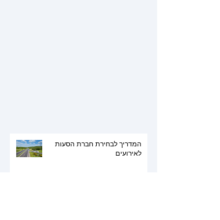
המדריך לבחירת חברת הסעות
לאירועים
10 אחוז/ "call my agent /"Dix Pour
Cent