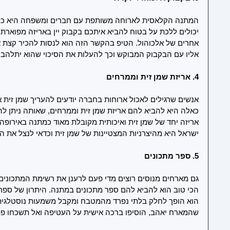
המתנה הקלאסית לארוחה משותפת עם חברים ומשפחה היא כמוב
יכולים ללכת על בטוח להביא איתכם בקבוק יין באריזה מפוארת, 
אחרים של אלכוהול. הטיפ בהקשר הזה הוא לנסות להכיר קצת 
אליו עם הבקבוק המבוקש וכך להעלות את הסיכוי שהוא יתלהב
4. אריזת שמן זית וממרחים
אנשים שרגילים לאכול ארוחות בחברה יודעים להעריך שמן זית 
כאלה היא להביא להם אריזת שמן זית וממרחים, שאותה ניתן להש
אריזה יחד של שמן זית ואיכותית מקובלת מאוד כמתנה באירופה 
ישראל היא מהיצרניות המצטיינות של שמן זית וכדאי לנצל את ה
5. ספר מתכונים
גם מארחים מנוסים רוצים מדי פעם לרענן את רשימת המתכונים
הכי טוב הוא להביא להם ספר מתכונים במתנה. היתרון של ספר מ
הוא הופך לחלק בלתי נפרד מהמטבח ומקבל משמעות נוסטלגית.
שהמארח יאהב, הוסיפו ברכה אישית על העטיפה ואל תשכחו פ