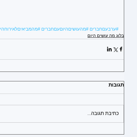
1
#ערבעםחברים
#מהעושיםהיוםעםחברים
#מהמביאיםלאירוחהיו
בלוג מה עושים היום
1
תגובות
1
1
כתיבת תגובה...
1
1