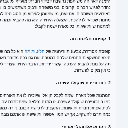
הזמנה לארוחה משותפת נחשבת לבילוי חברתי מועדף על גברים ו
נהדר לפגוש חברים, קרובים ובני משפחה ורבים משתמשים בו על
באירועים משותפים. עם זאת, מי שמוזמן לאירוע מן הסוג הזה לא י
למתנות שוות שאותן כל מארח ישמח לקבל:
1. קופסת חליטות תה
קופסה מסודרת, צבעונית וריחנית של
חליטות תה
 היא כל מה שה
היצע המשקאות החמים שלהם במטבח. אם גם ככה מדובר באנשי
תה על מנת להביע הערכה וקשרי ידידות. הדבר היחיד שצריך לש
כי אין מקום לפשרות.
2. בונבוניירת שוקולד עשירה
המתנות שכל מארח ישמח לקבל הן אלו שיזכירו לו את האורחים ו
כמו בונבוניירת שוקולד עשירה. זו מתנה נפלאה שמתכתבת עם מ
לסיטואציות חברתיות שונות. התקציב לרכישת הבונבוניירה כמובן
כמה תרצו להשקיע, אך יש המון אפשרויות שיפתיעו אתכם מבחינת 
3. בקבוק אלכוהול יוקרתי