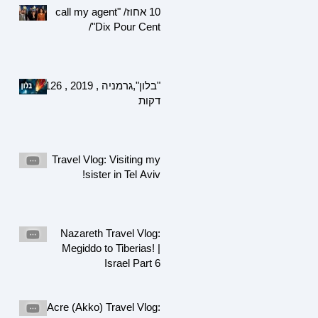
10 אחוז/ "call my agent
/"Dix Pour Cent
"בלון",גרמניה , 2019 , 126
דקות
Travel Vlog: Visiting my
sister in Tel Aviv!
Nazareth Travel Vlog:
Megiddo to Tiberias! |
Israel Part 6
Acre (Akko) Travel Vlog: