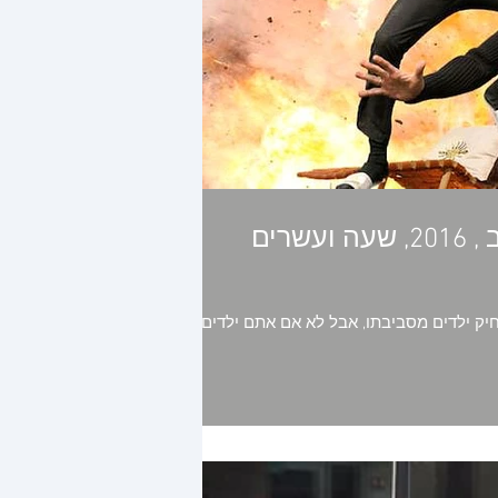
"גרימסבי" (The Brothers Grimsby) , ארה"ב , 2016, שעה ועשרים
חיק ילדים מסביבתו, אבל לא אם אתם ילדים