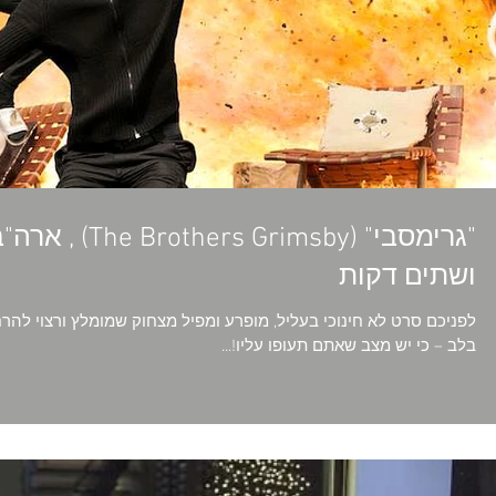
ושתים דקות
לפניכם סרט לא חינוכי בעליל, מופרע ומפיל מצחוק שמומלץ ורצוי להר
בלב – כי יש מצב שאתם תעופו עליו!...