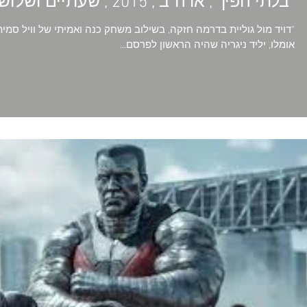
"בלתי הפיך", ארה"ב , 2015 , שעתיים ושלוש דקות
"דויד מול גוליית בדרמה חזקה, בשילוב משחק כנה ואמיתי של וויל סמי
אומלו, יליד ניגריה שהיה הראשון לפרסם...