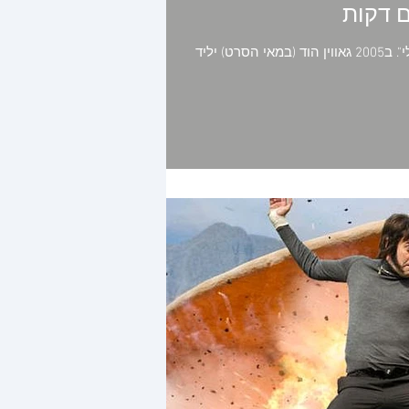
"מותחן איכותי, זהו לא סרט מלחמה אלא סרט על מלחמה בעידן דיגיטלי". ב2005 גאווין הוד (במאי הסרט) יליד