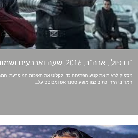
"דדפול", ארה"ב, 2016, שעה וארבעים ושמונה דקות
מספיק לראות את קטע הפתיחה כדי לקלוט את האיכות המופרעת, המב
המד"בי הזה. כתוב כמו מופע סטנד אפ ומבוסס על...